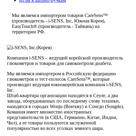
Иглы к шприц-ручкам
Мы являемся импортером товаров CareSens™
(производитель - i-SENS, Inc, Южная Корея),
EasyTouch® (производитель - Тайвань) на
территории РФ.
Компания i-SENS - ведущий корейский производитель
глюкометров и товаров для самоконтроля диабета.
Мы являемся импортером в Российскую федерацию
глюкометров и тест-полосок CareSens™, которые
производит ведущая южнокорейская компания i-SENS,
Inc.
Штаб-квартира организации находятся в Сеуле, а два
завода, оборудованных по последнему слову техники,
находятся в городах Wonju (Вончжу) и Сонгдо (Songdo).
Комания имеет множество иностранных
представительств (в США, Германии, Китае, Индии,
Чил), а ее товары пользуются заслуженной
популярностью во всех уголках земного шара.