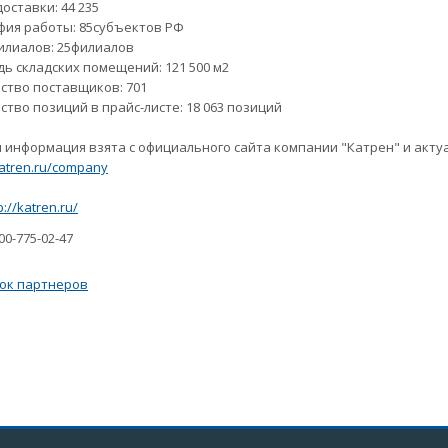
доставки: 44 235
фия работы: 85cубъектов РФ
илиалов: 25филиалов
ь складских помещений: 121 500 м2
ство поставщиков: 701
ство позиций в прайс-листе: 18 063 позиций
 информация взята с официального сайта компании "Катрен" и актуаль
katren.ru/company
p://katren.ru/
00-775-02-47
ок партнеров