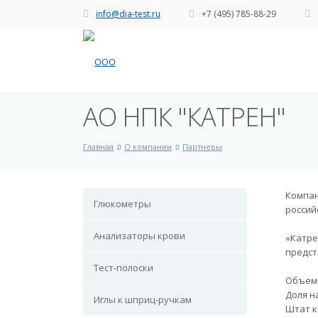
info@dia-test.ru
+7 (495) 785-88-29
АО НПК "КАТРЕН"
Главная
О компании
Партнеры
Компан
Глюкометры
россий
Анализаторы крови
«Катре
предст
Тест-полоски
Объем 
Доля н
Иглы к шприц-ручкам
Штат к