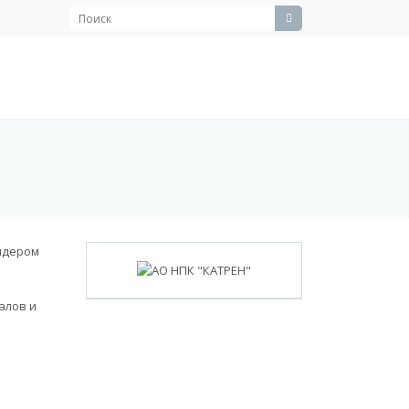
лидером
алов и