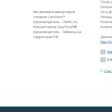
Точек 
Геогра
Мы являемся импортером
Сеть ф
товаров CareSens™
Площад
(производитель - i-SENS, Inc,
Количе
Южная Корея), EasyTouch®
Количе
(производитель - Тайвань) на
территории РФ.
Данная
http://
htt
8-8
Спис