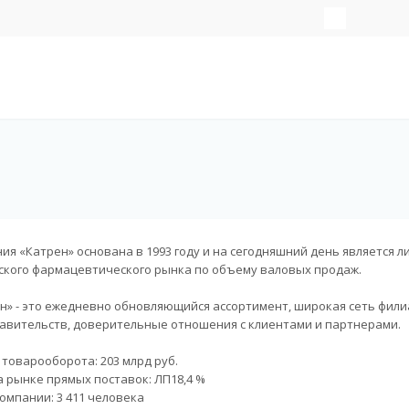
ия «Катрен» основана в 1993 году и на сегодняшний день является 
ского фармацевтического рынка по объему валовых продаж.
н» - это ежедневно обновляющийся ассортимент, широкая сеть фили
авительств, доверительные отношения с клиентами и партнерами.
товарооборота: 203 млрд руб.
а рынке прямых поставок: ЛП18,4 %
омпании: 3 411 человека