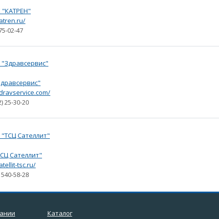
 "КАТРЕН"
katren.ru/
75-02-47
дравсервис"
zdravservice.com/
2) 25-30-20
СЦ Сателлит"
atellit-tsc.ru/
) 540-58-28
пании
Каталог