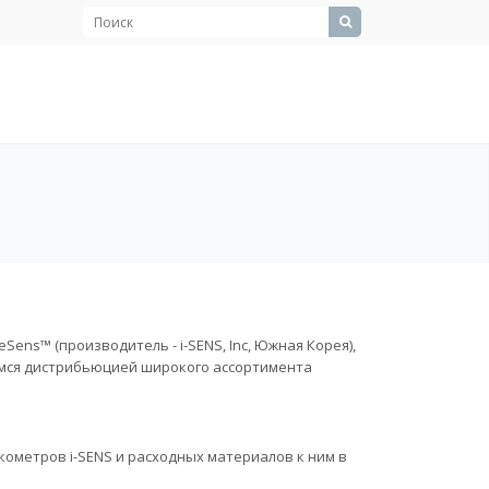
ns™ (производитель - i-SENS, Inc, Южная Корея),
емся дистрибьюцией широкого ассортимента
ометров i-SENS и расходных материалов к ним в