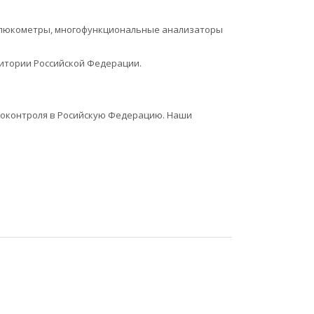
(глюкометры, многофункциональные анализаторы
итории Российской Федерации.
моконтроля в Росийскую Федерацию. Наши