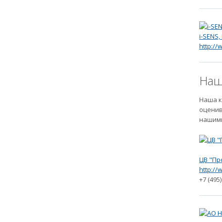
i-SENS,
http:/
Наш
Наша к
оценив
нашим
ЦВ "Пр
http://
+7 (495