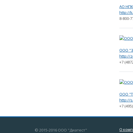
АО НПК
http://
8-800-7
ООО "З
http://
+7 (487
ООО "Т
http://s
+7 (495
О ком
© 2015-2016 ООО "Диатест"