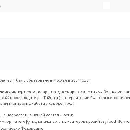
иатест" было образовано в Москве в 2004 году.
яемся импортером товаров под всемирно известными брендами CareSe
uch® (производитель - Тайвань) на территории РФ, а также занима
в для контроля диабета и самоконтроля.
ые направления нашей деятельности:
Импорт многофункциональных анализаторов крови EasyTouch®, глюк
Российскую Федерацию.