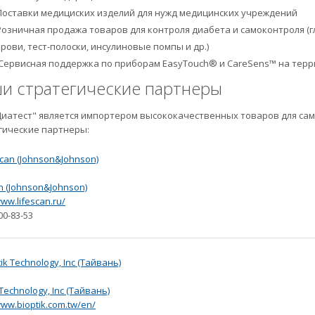
Поставки медициских изделий для нужд медицинских учреждений
Розничная продажа товаров для контроля диабета и самоконтроля 
крови, тест-полоски, инсулиновые помпы и др.)
Сервисная поддержка по приборам EasyTouch® и CareSens™ на терр
и стратегические партнеры
иатест" является импортером высококачественных товаров для са
гические партнеры:
n (Johnson&Johnson)
www.lifescan.ru/
00-83-53
 Technology, Inc (Тайвань)
www.bioptik.com.tw/en/