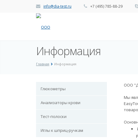
info@dia-test.ru
+7 (495) 785-88-29
Информация
Главная
Информация
ООО "Д
Глюкометры
Мы явл
Анализаторы крови
EasyTo
товаро
Тест-полоски
Основн
Иглы к шприц-ручкам