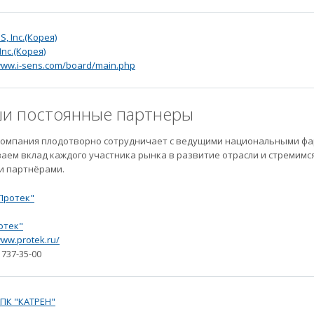
 Inc.(Корея)
/www.i-sens.com/board/main.php
и постоянные партнеры
омпания плодотворно сотрудничает с ведущими национальными ф
аем вклад каждого участника рынка в развитие отрасли и стремим
и партнёрами.
отек"
www.protek.ru/
) 737-35-00