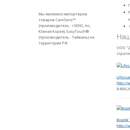
Мы являемся импортером
товаров CareSens™
(производитель - i-SENS, Inc,
Южная Корея), EasyTouch®
Наш
(производитель - Тайвань) на
территории РФ.
ООО "Д
страте
Lifesca
http://
8-800-2
Bioptik
http://